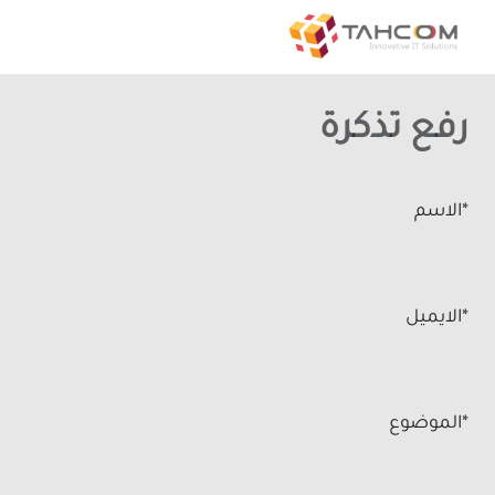
رفع تذكرة
*الاسم
*الايميل
*الموضوع